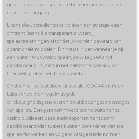
geldgegevens van spelers te beschermen tegen niet-
bevoegde toegang.
Licentiehouders dienen te voldoen aan strenge eisen
omtrent financiële transparantie, waarbij
spelaarsrekeningen afzonderlijk worden bewaard van
operationele middelen. Dit houdt in dat wanneer je bij
een buitenlands casino speelt, jouw tegoed altijd
beschikbaar blijft, zelfs in het zeldzame scenario van
financiële problemen bij de operator.
Onafhankelijke testlaboratoria zoals eCOGRA en iTech
Labs controleren regelmatig de
willekeurigheidsgeneratoren en uitbetalingspercentages
van spellen. Een gerenommeerd casino buitenlands
casino publiceert deze auditrapporten transparant
beschikbaar zodat spelers kunnen controleren dat alle
spellen fair werken en volgens vastgestelde normen