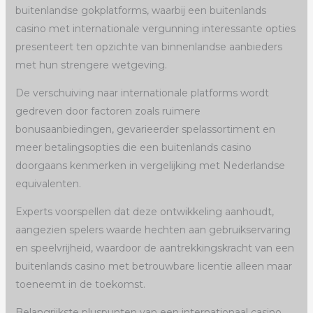
buitenlandse gokplatforms, waarbij een buitenlands
casino met internationale vergunning interessante opties
presenteert ten opzichte van binnenlandse aanbieders
met hun strengere wetgeving.
De verschuiving naar internationale platforms wordt
gedreven door factoren zoals ruimere
bonusaanbiedingen, gevarieerder spelassortiment en
meer betalingsopties die een buitenlands casino
doorgaans kenmerken in vergelijking met Nederlandse
equivalenten.
Experts voorspellen dat deze ontwikkeling aanhoudt,
aangezien spelers waarde hechten aan gebruikservaring
en speelvrijheid, waardoor de aantrekkingskracht van een
buitenlands casino met betrouwbare licentie alleen maar
toeneemt in de toekomst.
Belangrijkste pluspunten van een internationaal casino