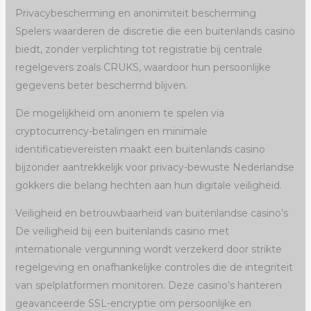
Privacybescherming en anonimiteit bescherming
Spelers waarderen de discretie die een buitenlands casino
biedt, zonder verplichting tot registratie bij centrale
regelgevers zoals CRUKS, waardoor hun persoonlijke
gegevens beter beschermd blijven.
De mogelijkheid om anoniem te spelen via
cryptocurrency-betalingen en minimale
identificatievereisten maakt een buitenlands casino
bijzonder aantrekkelijk voor privacy-bewuste Nederlandse
gokkers die belang hechten aan hun digitale veiligheid.
Veiligheid en betrouwbaarheid van buitenlandse casino’s
De veiligheid bij een buitenlands casino met
internationale vergunning wordt verzekerd door strikte
regelgeving en onafhankelijke controles die de integriteit
van spelplatformen monitoren. Deze casino’s hanteren
geavanceerde SSL-encryptie om persoonlijke en