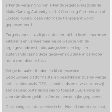
erkende vergunning van erkende regelgevers zoals de
Malta Gaming Authority, de UK Gambling Commission of
Curaçao, waarbij deze informatie transparant wordt
gepresenteerd.
Zorg ervoor dat u altijd controleert of het licentienummer
klikbaar is en verifieerbaar via de website van de
regelgevende instantie, aangezien een legitiem
buitenlands casino deze gegevens duidelijk in de footer
toont met directe links.
Veilige betaalmethoden en klantenservice
Betrouwbare platforms stellen beschikbaar diverse veilige
betaalopties zoals iDEAL, creditcards en e-wallets, terwijl
een degelijk buitenlands casino toepast SSL-encryptie
voor sämtliche geldtransfers en persoonlijke gegevens.
Deskundige klantenservice in het Nederlands via livechat,