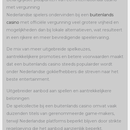
met vergunning
Nederlandse spelers ondervinden bij een
buitenlands
casino
met officiële vergunning veel grotere vrijheid en
mogelijkheden dan bij lokale alternatieven, wat resulteert
in een rijkere en meer bevredigende speelervaring.
De mix van meer uitgebreide spelkeuzes,
aantrekkelijkere promoties en betere voorwaarden maakt
dat een buitenlands casino steeds populairder wordt
onder Nederlandse gokliefhebbers die streven naar het
beste entertainment.
Uitgebreider aanbod aan spellen en aantrekkelijkere
beloningen
De spelcollectie bij een buitenlands casino omvat vaak
duizenden titels van gerenommeerde game-makers,
terwijl Nederlandse platforms beperkt blijven door strikte
regelgeving die het aanbod aanzienlijk beperkt.