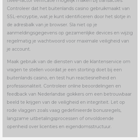
twee-factor verificatie mogelijk maken bij transacties.
Controleer dat het buitenlands casino gebruikmaakt van
SSL-encryptie, wat je kunt identificeren door het slotje in
de adresbalk van je browser. Sla niet op je
aanmeldingsgegevens op gezamenlijke devices en wijzig
regelmatig je wachtwoord voor maximale veiligheid van
je account.
Maak gebruik van de diensten van de klantenservice om
vragen te stellen voordat je een storting doet bij een
buitenlands casino, en test hun reactiesnelheid en
professionaliteit. Controleer online beoordelingen en
feedback van Nederlandse gokkers om een betrouwbaar
beeld te krijgen van de veiligheid en integriteit. Let op
rode vlaggen zoals vaag gedefinieerde bonusregels,
langzame uitbetalingsprocessen of onvoldoende
openheid over licenties en eigendomsstructuur.