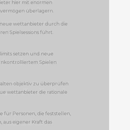
ieter hier mit enormen
lsvermögen überlagern.
neue wettanbieter durch die
ren Spielsessions führt.
limits setzen und neue
 unkontrolliertem Spielen
alten objektiv zu überprüfen
ue wettanbieter die rationale
für Personen, die feststellen,
 aus eigener Kraft das