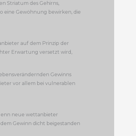
n Striatum des Gehirns,
so eine Gewöhnung bewirken, die
nbieter auf dem Prinzip der
ter Erwartung versetzt wird,
n lebensverändernden Gewinns
eter vor allem bei vulnerablen
 denn neue wettanbieter
n, dem Gewinn dicht beigestanden