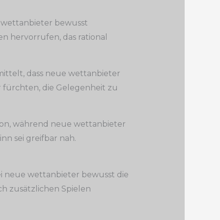
 wettanbieter bewusst
 hervorrufen, das rational
ttelt, dass neue wettanbieter
 fürchten, die Gelegenheit zu
ation, während neue wettanbieter
n sei greifbar nah.
i neue wettanbieter bewusst die
ch zusätzlichen Spielen