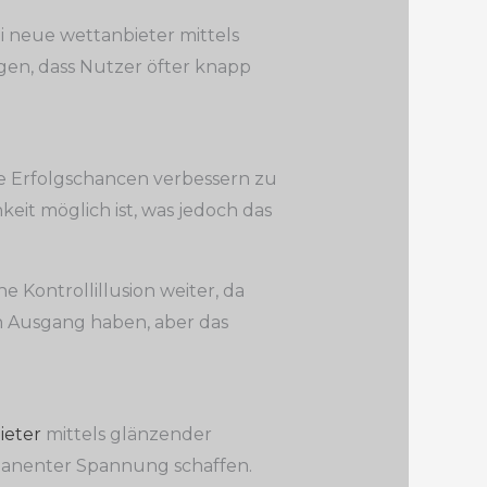
i neue wettanbieter mittels
en, dass Nutzer öfter knapp
hre Erfolgschancen verbessern zu
eit möglich ist, was jedoch das
 Kontrollillusion weiter, da
n Ausgang haben, aber das
ieter
mittels glänzender
rmanenter Spannung schaffen.