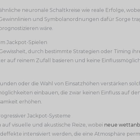
ähnliche neuronale Schaltkreise wie reale Erfolge, wobe
 Gewinnlinien und Symbolanordnungen dafür Sorge trag
prognostizieren wäre.
im Jackpot-Spielen
te Gewissheit, durch bestimmte Strategien oder Timing i
 auf reinem Zufall basieren und keine Einflussmöglichk
unden oder die Wahl von Einsatzhöhen verstärken solche
öglichkeiten einbauen, die zwar keinen Einfluss auf de
samkeit erhöhen.
ogressiver Jackpot-Systeme
 auf visuelle und akustische Reize, wobei
neue wettanb
deffekte intensiviert werden, die eine Atmosphäre pe