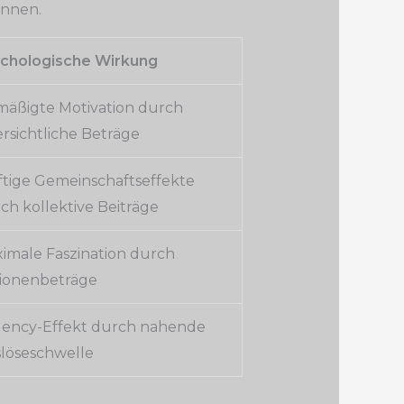
önnen.
chologische Wirkung
äßigte Motivation durch
rsichtliche Beträge
ftige Gemeinschaftseffekte
ch kollektive Beiträge
imale Faszination durch
lionenbeträge
ency-Effekt durch nahende
löseschwelle