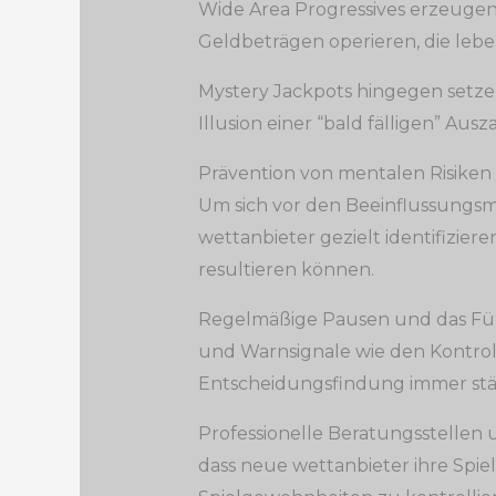
Wide Area Progressives erzeugen
Geldbeträgen operieren, die leb
Mystery Jackpots hingegen setze
Illusion einer “bald fälligen” Au
Prävention von mentalen Risiken
Um sich vor den Beeinflussungsm
wettanbieter gezielt identifizier
resultieren können.
Regelmäßige Pausen und das Führ
und Warnsignale wie den Kontroll
Entscheidungsfindung immer stär
Professionelle Beratungsstellen u
dass neue wettanbieter ihre Spie