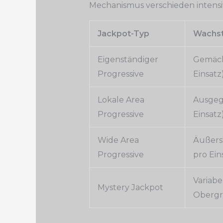
Mechanismus verschieden intensi
Jackpot-Typ
Wachs
Eigenständiger
Gemäch
Progressive
Einsatz
Lokale Area
Ausgeg
Progressive
Einsatz
Wide Area
Äußerst
Progressive
pro Ein
Variabe
Mystery Jackpot
Obergr