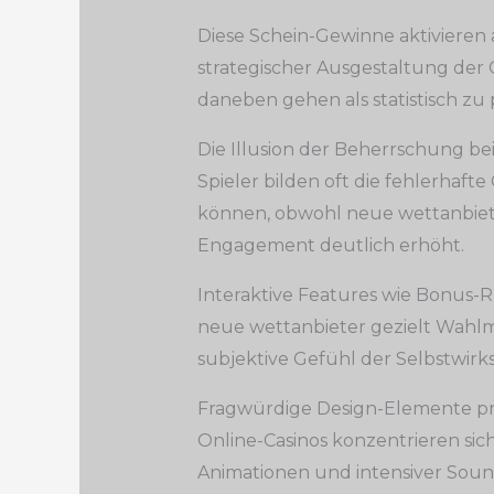
Diese Schein-Gewinne aktivieren 
strategischer Ausgestaltung der
daneben gehen als statistisch zu 
Die Illusion der Beherrschung be
Spieler bilden oft die fehlerhaf
können, obwohl neue wettanbieter
Engagement deutlich erhöht.
Interaktive Features wie Bonus-R
neue wettanbieter gezielt Wahlm
subjektive Gefühl der Selbstwirk
Fragwürdige Design-Elemente pr
Online-Casinos konzentrieren sich
Animationen und intensiver Soun