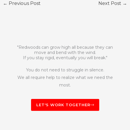
←
Previous Post
Next Post
→
"Redwoods can grow high all because they can
move and bend with the wind.
If you stay rigid, eventually you will break."
You do not need to struggle in silence.
We all require help to realize what we need the
most.
LET'S WORK TOGETHER