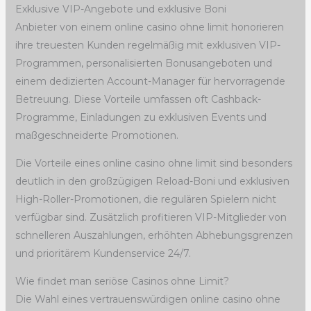
Exklusive VIP-Angebote und exklusive Boni
Anbieter von einem online casino ohne limit honorieren
ihre treuesten Kunden regelmäßig mit exklusiven VIP-
Programmen, personalisierten Bonusangeboten und
einem dedizierten Account-Manager für hervorragende
Betreuung. Diese Vorteile umfassen oft Cashback-
Programme, Einladungen zu exklusiven Events und
maßgeschneiderte Promotionen.
Die Vorteile eines online casino ohne limit sind besonders
deutlich in den großzügigen Reload-Boni und exklusiven
High-Roller-Promotionen, die regulären Spielern nicht
verfügbar sind. Zusätzlich profitieren VIP-Mitglieder von
schnelleren Auszahlungen, erhöhten Abhebungsgrenzen
und prioritärem Kundenservice 24/7.
Wie findet man seriöse Casinos ohne Limit?
Die Wahl eines vertrauenswürdigen online casino ohne