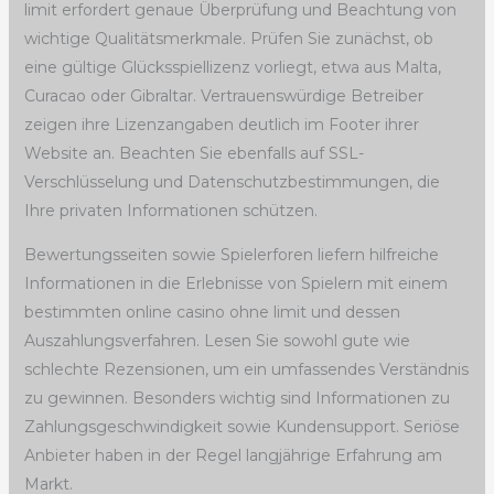
limit erfordert genaue Überprüfung und Beachtung von
wichtige Qualitätsmerkmale. Prüfen Sie zunächst, ob
eine gültige Glücksspiellizenz vorliegt, etwa aus Malta,
Curacao oder Gibraltar. Vertrauenswürdige Betreiber
zeigen ihre Lizenzangaben deutlich im Footer ihrer
Website an. Beachten Sie ebenfalls auf SSL-
Verschlüsselung und Datenschutzbestimmungen, die
Ihre privaten Informationen schützen.
Bewertungsseiten sowie Spielerforen liefern hilfreiche
Informationen in die Erlebnisse von Spielern mit einem
bestimmten online casino ohne limit und dessen
Auszahlungsverfahren. Lesen Sie sowohl gute wie
schlechte Rezensionen, um ein umfassendes Verständnis
zu gewinnen. Besonders wichtig sind Informationen zu
Zahlungsgeschwindigkeit sowie Kundensupport. Seriöse
Anbieter haben in der Regel langjährige Erfahrung am
Markt.