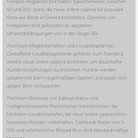
Freispiel-Angebote beinhalten typischerweise zwischen
50 und 200 Spins, die neue online casinos für populäre
Slots wie Book of Dead bereitstellen. Gewinne von
Freispielen sind gebunden an separaten
Umsatzbedingungen von in der Regel 35x.
Premium-Mitgliedschaften und Loyalitätsprämien
Gestaffelte Loyalitätssysteme gehören zum Standard,
welche neue online casinos einführen, um dauerhafte
Kundenbeziehungen zu erreichen. Punkte werden
gesammelt beim regelmäßigen Spielen und lassen sich
gegen Boni eintauschen.
Premium-Betreuer mit Exklusivstatus und
maßgeschneiderte Promotionen kennzeichnen die
höchsten Loyalitätsstufen, die neue online casinos ihren
treuesten Kunden vorbehalten. Cashback-Raten von 5-
15% und wöchentliche Reload-Boni sind standardmäßige