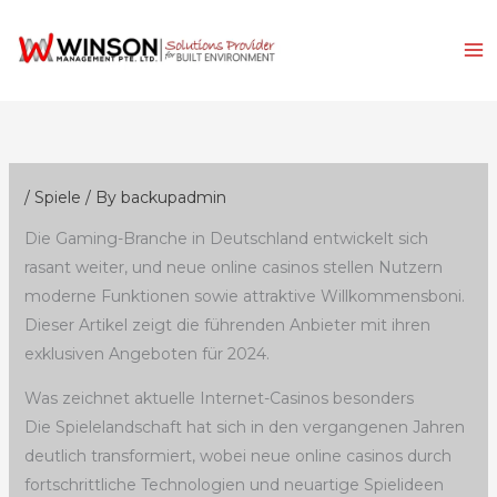
Skip
to
content
/
Spiele
/ By
backupadmin
Die Gaming-Branche in Deutschland entwickelt sich
rasant weiter, und neue online casinos stellen Nutzern
moderne Funktionen sowie attraktive Willkommensboni.
Dieser Artikel zeigt die führenden Anbieter mit ihren
exklusiven Angeboten für 2024.
Was zeichnet aktuelle Internet-Casinos besonders
Die Spielelandschaft hat sich in den vergangenen Jahren
deutlich transformiert, wobei neue online casinos durch
fortschrittliche Technologien und neuartige Spielideen