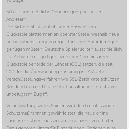
Vorzüge.
Schutz und rechtliche Genehmigung bei neuen
Anbietern
Die Sicherheit ist zentral für der Auswahl von
Glücksspielplattformen an oberster Stelle, weshalb neue
online casinos strengen regulatorischen Anforderungen
genügen müssen. Deutsche Spieler sollten ausschließlich
auf Anbieter mit gültiger Lizenz der Gemeinsamen
Glücksspielbehörde der Länder (GGL) setzen, die seit
2021 für die Überwachung zuständig ist. Aktuelle
Verschlüsselungsverfahren wie SSL-Zertifikate schützen
Kundendaten und finanzielle Transaktionen effektiv vor
unbefugtem Zugriff.
Verantwortungsvolles Spielen wird durch umfassende
Schutzmaßnahmen gewährleistet, die neue online
casinos einführen müssen, um ihre Lizenz zu erhalten.
Dazu gehören Limits für Einzahlungen, Optionen zum