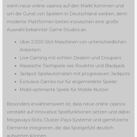
wenn neue online casinos auf den Markt kommen und
um die Gunst von Spielern in Deutschland werben, denn
moderne Plattformen bieten inzwischen eine große
Auswahl bekannter Game-Studios an.
Über 2.000 Slot-Maschinen von unterschiedlichen
Anbietern
Live-Gaming mit echten Dealern und Croupiers
Klassische Tischspiele wie Roulette und Blackjack
Jackpot-Spielautomaten mit progressiven Jackpots
Exclusive Games nur für angemeldete Spieler
Mobil-optimierte Spiele für Mobile-Nutzer
Besonders erwähnenswert ist, dass neue online casinos
verstärkt auf innovative Spielfunktionen setzen und dabei
Megaways-Slots, Cluster-Pays-Systeme und gamifizierte
Elemente integrieren, die das Spielgefühl deutlich
aufwerten können.